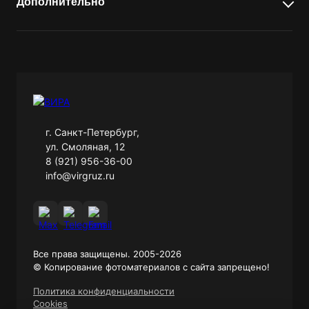
Дополнительно
Перемещение грузов
Перевозка, такелаж банкоматов
Предприятия (цеха, завода, производства)
Такелаж полиграфических машин
Перевозка станков
Упаковка мебели
Такелаж медицинского оборудования
Перевозка сейфов
Стропальные работы
Перевозка негабарита
Такелажные работы в Великом Новгороде
Перевозка пианино и роялей
г. Санкт-Петербург,
Перевозка мебели
ул. Смоляная, 12
8 (921) 956-36-00
info@virgruz.ru
Все права защищены. 2005-2026
© Копирование фотоматериалов с сайта запрещено!
Политика конфиденциальности
Cookies