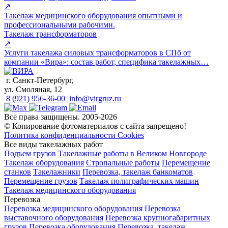
↗
Такелаж медицинского оборудования опытными и
профессиональными рабочими.
Такелаж трансформаторов
↗
Услуги такелажа силовых трансформаторов в СПб от
компании «Вира»: состав работ, специфика такелажных…
г. Санкт-Петербург,
ул. Смоляная, 12
8 (921) 956-36-00
info@virgruz.ru
Все права защищены. 2005-2026
© Копирование фотоматериалов с сайта запрещено!
Политика конфиденциальности
Cookies
Все виды такелажных работ
Подъем грузов
Такелажные работы в Великом Новгороде
Такелаж оборудования
Стропальные работы
Перемещение
станков
Такелажники
Перевозка, такелаж банкоматов
Перемещение грузов
Такелаж полиграфических машин
Такелаж медицинского оборудования
Перевозка
Перевозка медицинского оборудования
Перевозка
выставочного оборудования
Перевозка крупногабаритных
грузов
Перевозка оборудования
Перевозка, такелаж