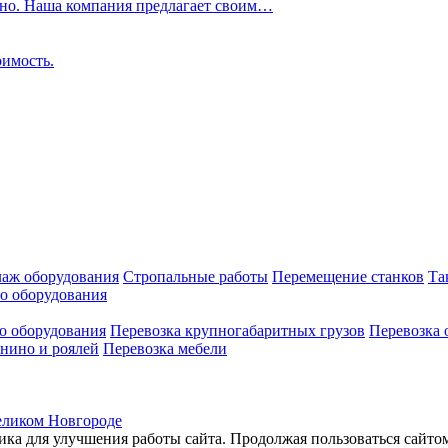
ьно. Наша компания предлагает своим…
оимость.
лаж оборудования
Стропальные работы
Перемещение станков
Та
о оборудования
о оборудования
Перевозка крупногабаритных грузов
Перевозка 
нино и роялей
Перевозка мебели
еликом Новгороде
ка для улучшения работы сайта. Продолжая пользоваться сайтом