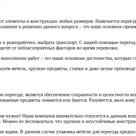
ы
 элементы и конструкции любых размеров. Намечается переезд 
тношение к решению данного вопроса – это наше основное преи
 и разнорабочих, выбрать транспорт. С нашей помощью переезд 
итят от неблагоприятных факторов во время перевозки.
 выполнение работ – это наши основные достоинства, которые
уем мебель, хрупкие предметы, станки и даже целые производс
 переезде, является обеспечение сохранности и целостности ве
ванные предметы ломаются или бьются. Разумеется, мало кому 
 Вам нужно! Наша компания внимательно относится к данным во
м. Можно не беспокоиться, что хрупкие и неустойчивые констр
я задача. В данном случае упаковка мебели для переезда предпо