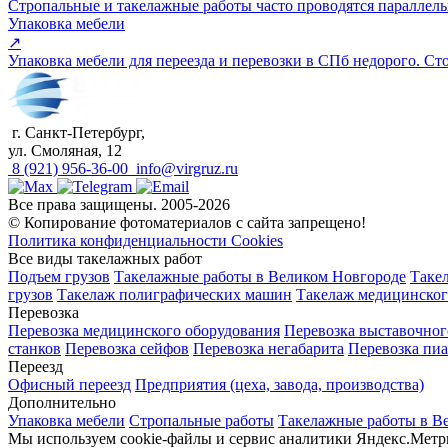
Стропальные и такелажные работы часто проводятся параллел
Упаковка мебели
↗
Упаковка мебели для переезда и перевозки в СПб недорого. Ст
г. Санкт-Петербург,
ул. Смоляная, 12
8 (921) 956-36-00
info@virgruz.ru
Все права защищены. 2005-2026
© Копирование фотоматериалов с сайта запрещено!
Политика конфиденциальности
Cookies
Все виды такелажных работ
Подъем грузов
Такелажные работы в Великом Новгороде
Таке
грузов
Такелаж полиграфических машин
Такелаж медицинског
Перевозка
Перевозка медицинского оборудования
Перевозка выставочног
станков
Перевозка сейфов
Перевозка негабарита
Перевозка пиа
Переезд
Офисный переезд
Предприятия (цеха, завода, производства)
Дополнительно
Упаковка мебели
Стропальные работы
Такелажные работы в В
Мы используем cookie-файлы и сервис аналитики Яндекс.Метри